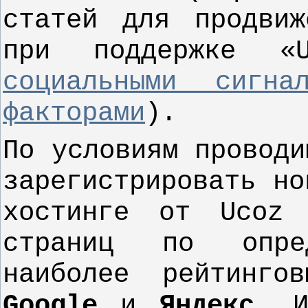
статей для продвиж
при поддержке «U
социальными сигна
факторами
).
По условиям проводи
зарегистрировать но
хостинге от Ucoz
страниц по опре
наиболее рейтинго
Google
и
Яндекс
. И