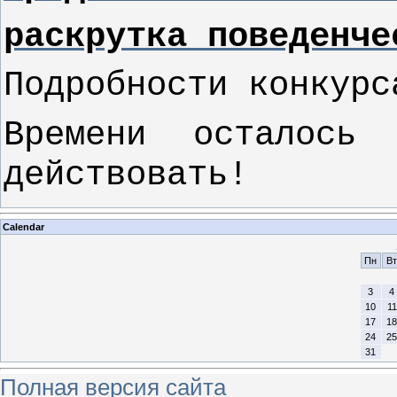
раскрутка поведенче
Подробности конкур
Времени осталось
действовать!
Calendar
Пн
Вт
3
4
10
11
17
18
24
25
31
Полная версия сайта