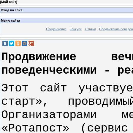
[
Мой сайт
]
Вход на сайт
Меню сайта
Продвижение
Конкурс
Статьи
Продвижение поведе
Продвижение в
поведенческими - ре
Этот сайт участв
старт», проводим
Организаторами м
«Ротапост» (сервис